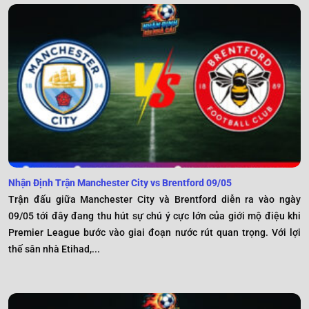
Nhận Định Trận Manchester City vs Brentford 09/05
Trận đấu giữa Manchester City và Brentford diễn ra vào ngày
09/05 tới đây đang thu hút sự chú ý cực lớn của giới mộ điệu khi
Premier League bước vào giai đoạn nước rút quan trọng. Với lợi
thế sân nhà Etihad,...