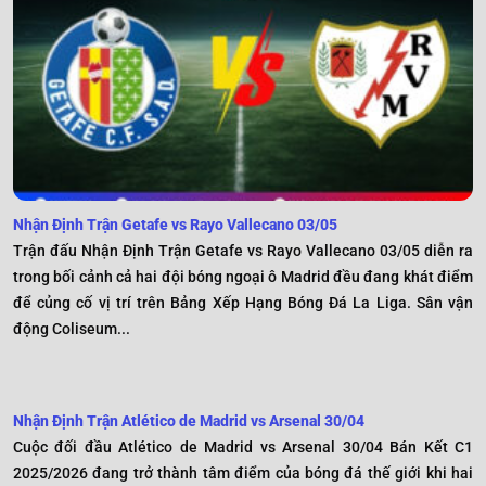
Nhận Định Trận Getafe vs Rayo Vallecano 03/05
Trận đấu Nhận Định Trận Getafe vs Rayo Vallecano 03/05 diễn ra
trong bối cảnh cả hai đội bóng ngoại ô Madrid đều đang khát điểm
để củng cố vị trí trên Bảng Xếp Hạng Bóng Đá La Liga. Sân vận
động Coliseum...
Nhận Định Trận Atlético de Madrid vs Arsenal 30/04
Cuộc đối đầu Atlético de Madrid vs Arsenal 30/04 Bán Kết C1
2025/2026 đang trở thành tâm điểm của bóng đá thế giới khi hai