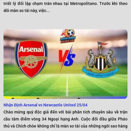
triết lý đối lập chạm trán nhau tại Metropolitano. Trước khi theo
dõi màn so tài này, việc...
Nhận Định Arsenal vs Newcastle United 25/04
Chào mừng quý độc giả đến với bài phân tích chuyên sâu về trận
cầu tâm điểm vòng 34 Ngoại hạng Anh. Cuộc đối đầu giữa Pháo
thủ và Chích chòe không chỉ là màn so tài của những ngôi sao hàng