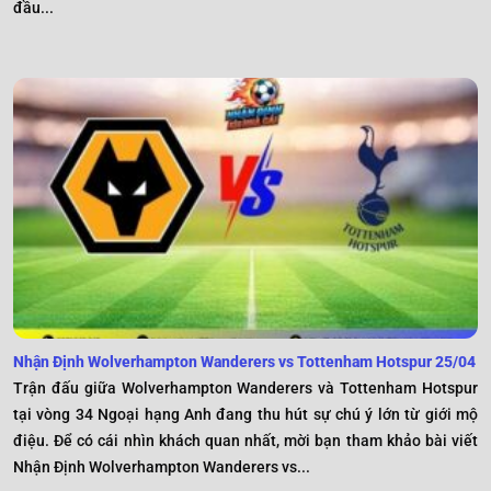
đầu...
Nhận Định Wolverhampton Wanderers vs Tottenham Hotspur 25/04
Trận đấu giữa Wolverhampton Wanderers và Tottenham Hotspur
tại vòng 34 Ngoại hạng Anh đang thu hút sự chú ý lớn từ giới mộ
điệu. Để có cái nhìn khách quan nhất, mời bạn tham khảo bài viết
Nhận Định Wolverhampton Wanderers vs...