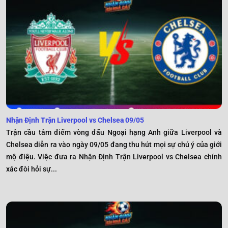
Nhận Định Trận Liverpool vs Chelsea 09/05
Trận cầu tâm điểm vòng đấu Ngoại hạng Anh giữa Liverpool và
Chelsea diễn ra vào ngày 09/05 đang thu hút mọi sự chú ý của giới
mộ điệu. Việc đưa ra Nhận Định Trận Liverpool vs Chelsea chính
xác đòi hỏi sự...