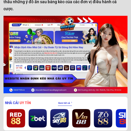
thấu những ý đồ ẩn sau bảng kèo của các đơn vị điều hành cá
cược.
NHÀ CÁI
UY TÍN
Xem tất cả