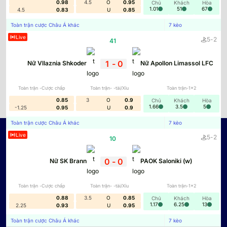
0.98
4.5
O
0.95
Chủ
Khách
Hòa
1.01
51
67
4.5
0.83
U
0.85
Tối ưu lợi nhuận:
Biết được đâu là kèo thơm thực sự và đâu
Toàn trận cược Châu Á khác
7
kèo
là kèo có rủi ro cao để phân bổ vốn hợp lý.
Live
-
5
2
41
'
Kiểm soát tâm lý:
Khi có một bản phân tích logic trên tay,
bạn sẽ không bị hoang mang trước những biến động ảo của
1
-
0
Nữ Vllaznia Shkoder
Nữ Apollon Limassol LFC
bảng tỷ lệ trước giờ bóng lăn.
Toàn trận -Cược chấp
Toàn trận- -tài/Xỉu
Toàn trận-1x2
Các loại kèo phổ biến và cách đọc bảng tỷ lệ nhà
Đọc tiếp
cái
0.85
3
O
0.9
Chủ
Khách
Hòa
1.66
3.5
5
-1.25
0.95
U
0.9
Để nhận định hiệu quả, bạn cần hiểu rõ “ngôn ngữ” của các
Toàn trận cược Châu Á khác
7
kèo
con số trên bảng tỷ lệ. Mỗi loại kèo phản ánh một góc nhìn
Live
-
5
2
10
'
khác nhau về sức mạnh của hai đội bóng.
Bảng so sánh các loại kèo cơ bản
0
-
0
Nữ SK Brann
PAOK Saloniki (w)
Tên gọi
Loại Kèo
Đặc điểm chính
Phù hợp khi nào?
khác
Toàn trận -Cược chấp
Toàn trận- -tài/Xỉu
Toàn trận-1x2
0.88
3.5
O
0.85
Đội mạnh chấp đội
Chủ
Khách
Hòa
Khi có sự chênh
1.17
6.25
13
2.25
0.93
U
0.95
yếu một tỷ lệ bàn
Kèo Châu Á
Handicap
lệch trình độ rõ
thắng nhất định để
rệt giữa hai đội.
Nhandinhkeonhacai.it.com
là nền tảng dữ liệu thể thao hàng
Toàn trận cược Châu Á khác
7
kèo
tạo sự cân bằng.