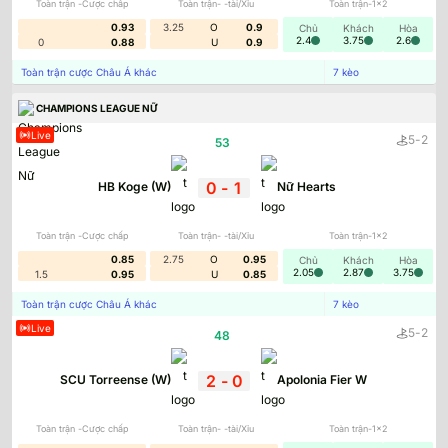
Toàn trận -Cược chấp
Toàn trận- -tài/Xỉu
Toàn trận-1x2
0.93
3.25
O
0.9
Chủ
Khách
Hòa
2.4
3.75
2.6
0
0.88
U
0.9
Toàn trận cược Châu Á khác
7
kèo
CHAMPIONS LEAGUE NỮ
Live
-
5
2
53
'
Nhận định kèo nhà cái là gì và tại sao lại quan
0
-
1
HB Koge (W)
Nữ Hearts
trọng?
Nhận định kèo nhà cái là quá trình giải mã những con số mà
Toàn trận -Cược chấp
Toàn trận- -tài/Xỉu
Toàn trận-1x2
bộ phận chuyên gia (oddsmakers) của nhà cái đưa ra. Hiểu
0.85
2.75
O
0.95
Chủ
Khách
Hòa
một cách chuyên sâu, đây là việc bạn đi tìm
giá trị đặt cược
2.05
2.87
3.75
1.5
0.95
U
0.85
(Value Betting)
– tức là khi xác suất xảy ra thực tế của một sự
Toàn trận cược Châu Á khác
7
kèo
kiện cao hơn so với tỷ lệ mà nhà cái đang niêm yết.
Live
-
5
2
48
'
Việc nhận định kỹ lưỡng đóng vai trò quyết định vì:
2
-
0
SCU Torreense (W)
Apolonia Fier W
Loại bỏ yếu tố cảm xúc:
Giúp bạn thoát khỏi cái bẫy “đội
bóng quốc dân” hoặc “cầu thủ ngôi sao” để nhìn vào thực
Toàn trận -Cược chấp
Toàn trận- -tài/Xỉu
Toàn trận-1x2
lực thực tế.