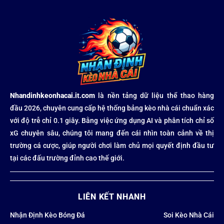
Nhandinhkeonhacai.it.com
là nền tảng dữ liệu thể thao hàng
đầu 2026, chuyên cung cấp hệ thống bảng kèo nhà cái chuẩn xác
với độ trễ chỉ 0.1 giây. Bằng việc ứng dụng AI và phân tích chỉ số
xG chuyên sâu, chúng tôi mang đến cái nhìn toàn cảnh về thị
trường cá cược, giúp người chơi làm chủ mọi quyết định đầu tư
tại các đấu trường đỉnh cao thế giới.
LIÊN KẾT NHANH
Nhận Định Kèo Bóng Đá
Soi Kèo Nhà Cái