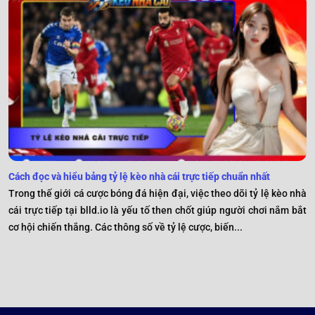
Cách đọc và hiểu bảng tỷ lệ kèo nhà cái trực tiếp chuẩn nhất
Trong thế giới cá cược bóng đá hiện đại, việc theo dõi tỷ lệ kèo nhà
cái trực tiếp tại blld.io là yếu tố then chốt giúp người chơi nắm bắt
cơ hội chiến thắng. Các thông số về tỷ lệ cược, biến...