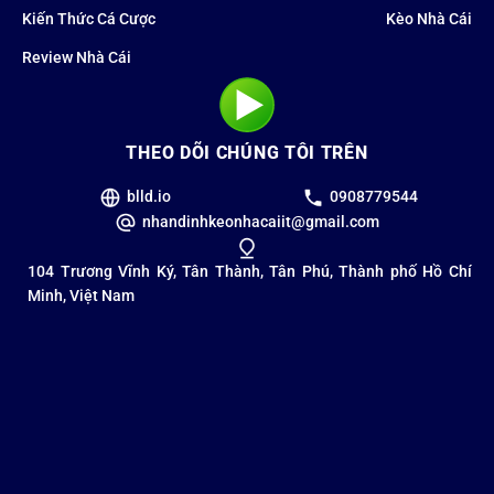
Kiến Thức Cá Cược
Kèo Nhà Cái
Review Nhà Cái
THEO DÕI CHÚNG TÔI TRÊN
blld.io
0908779544
nhandinhkeonhacaiit@gmail.com
104 Trương Vĩnh Ký, Tân Thành, Tân Phú, Thành phố Hồ Chí
Minh, Việt Nam