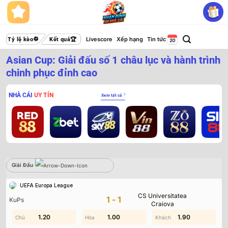
Bỏ
qua
nội
dung
Livescore
Xếp hạng
Tin tức
Tỷ lệ kèo
Kết quả
Asian Cup: Giải đấu số 1 châu lục và hành trình
chinh phục đỉnh cao
NHÀ CÁI
UY TÍN
Xem tất cả
Giải Đấu
Sbobet
UEFA Europa League
CS Universitatea
Không có dữ liệu vui lòng chọn bộ lọc khác
1-1
KuPs
Craiova
0.80
1.20
1.00
1.50
0.70
1.90