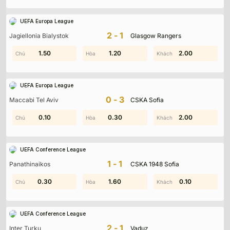
UEFA Europa League
2-1
Jagiellonia Bialystok
Glasgow Rangers
0.70
1.50
0.30
1.20
2.00
0.10
UEFA Europa League
0-3
Maccabi Tel Aviv
CSKA Sofia
0.40
0.10
0.30
1.50
2.00
1.30
UEFA Conference League
1-1
Panathinaikos
CSKA 1948 Sofia
0.30
1.60
1.40
1.60
1.30
0.10
UEFA Conference League
2-1
Inter Turku
Vaduz