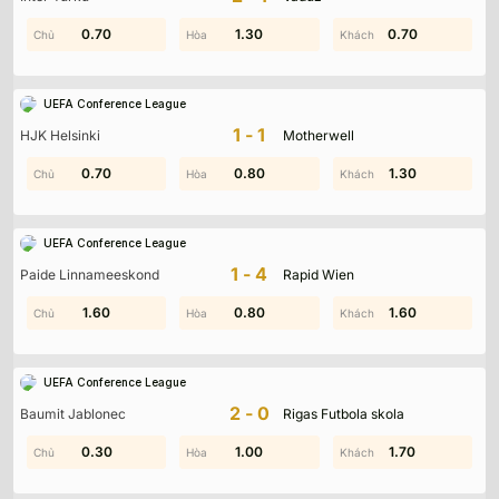
0.70
1.70
1.30
1.20
0.70
1.20
UEFA Conference League
1-1
HJK Helsinki
Motherwell
0.70
0.70
0.80
1.70
1.40
1.30
UEFA Conference League
1-4
Paide Linnameeskond
Rapid Wien
0.90
1.60
0.80
1.00
1.80
1.60
UEFA Conference League
2-0
Baumit Jablonec
Rigas Futbola skola
0.30
1.10
0.50
1.00
0.70
1.70