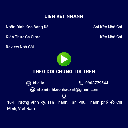
gian chuẩn bị về lực lượng cũng như cơ sở hạ tầng. Việc đăng
cai giải đấu hiện nay cũng trở thành cuộc đua khốc liệt giữa
LIÊN KẾT NHANH
các cường quốc kinh tế như Qatar, Saudi Arabia hay Trung
Quốc, nhằm quảng bá hình ảnh đất nước thông qua bóng đá.
Nhận Định Kèo Bóng Đá
Soi Kèo Nhà Cái
Lịch sử hình thành và những kỷ lục vô tiền
Kiến Thức Cá Cược
Kèo Nhà Cái
khoáng hậu
Review Nhà Cái
THEO DÕI CHÚNG TÔI TRÊN
blld.io
0908779544
nhandinhkeonhacaiit@gmail.com
104 Trương Vĩnh Ký, Tân Thành, Tân Phú, Thành phố Hồ Chí
Minh, Việt Nam
Kể từ lần đầu tiên được tổ chức tại Hồng Kông vào năm 1956,