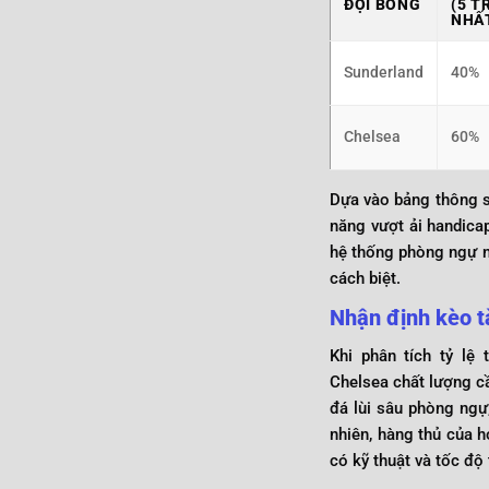
ĐỘI BÓNG
(5 T
NHẤ
Sunderland
40%
Chelsea
60%
Dựa vào bảng thông s
năng vượt ải handica
hệ thống phòng ngự n
cách biệt.
Nhận định kèo tài
Khi phân tích tỷ lệ
Chelsea chất lượng cầ
đá lùi sâu phòng ngự
nhiên, hàng thủ của 
có kỹ thuật và tốc độ 