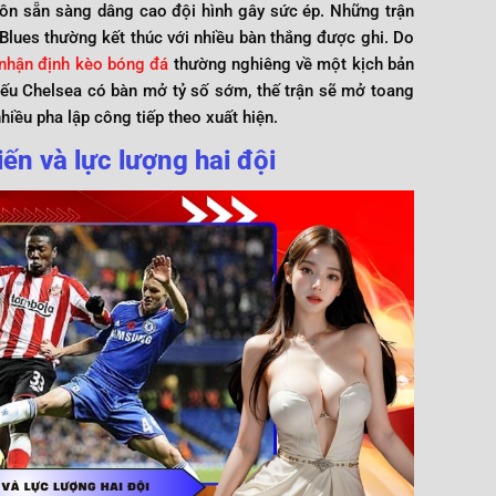
uôn sẵn sàng dâng cao đội hình gây sức ép. Những trận
Blues thường kết thúc với nhiều bàn thắng được ghi. Do
nhận định kèo bóng đá
thường nghiêng về một kịch bản
ếu Chelsea có bàn mở tỷ số sớm, thế trận sẽ mở toang
hiều pha lập công tiếp theo xuất hiện.
iến và lực lượng hai đội