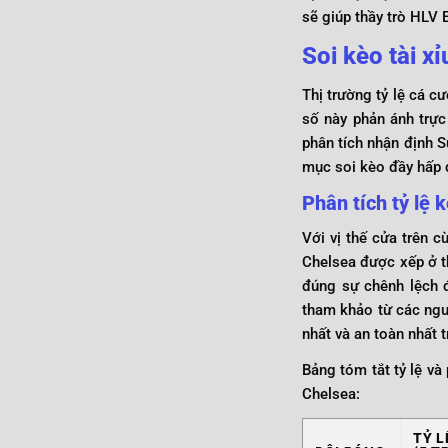
sẽ giúp thầy trò HLV
Soi kèo tài x
Thị trường tỷ lệ cá c
số này phản ánh trực
phân tích nhận định 
mục soi kèo đầy hấp 
Phân tích tỷ lệ 
Với vị thế cửa trên c
Chelsea được xếp ở t
đúng sự chênh lệch 
tham khảo từ các ng
nhất và an toàn nhất t
Bảng tóm tắt tỷ lệ và
Chelsea:
TỶ L