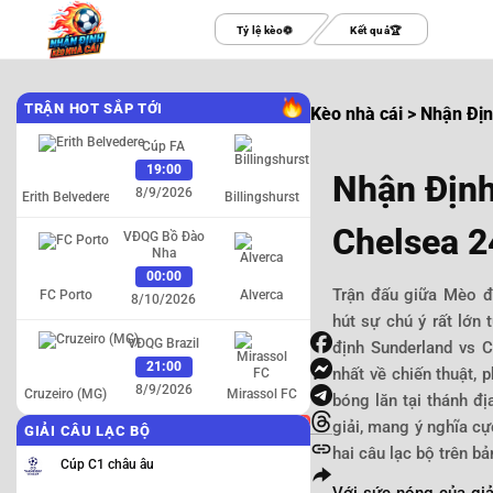
Bỏ
Tỷ lệ kèo
Kết quả
qua
nội
dung
TRẬN HOT SẮP TỚI
Kèo nhà cái
>
Nhận Địn
Cúp FA
19:00
Nhận Định
8/9/2026
Erith Belvedere
Billingshurst
Chelsea 2
VĐQG Bồ Đào
Nha
00:00
Trận đấu giữa Mèo đ
FC Porto
Alverca
8/10/2026
hút sự chú ý rất lớ
VĐQG Brazil
định Sunderland vs 
21:00
nhất về chiến thuật, 
8/9/2026
Cruzeiro (MG)
Mirassol FC
bóng lăn tại thánh đ
giải, mang ý nghĩa cự
GIẢI CÂU LẠC BỘ
hai câu lạc bộ trên b
Cúp C1 châu âu