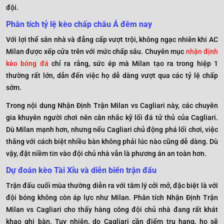
đội.
Phân tích tỷ lệ kèo chấp châu Á đêm nay
Với lợi thế sân nhà và đẳng cấp vượt trội, không ngạc nhiên khi AC
Milan được xếp cửa trên với mức chấp sâu. Chuyên mục
nhận định
kèo bóng đá
chỉ ra rằng, sức ép mà Milan tạo ra trong hiệp 1
thường rất lớn, dẫn đến việc họ dễ dàng vượt qua các tỷ lệ chấp
sớm.
Trong nội dung Nhận Định Trận Milan vs Cagliari này, các chuyên
gia khuyên người chơi nên cân nhắc kỹ lối đá tử thủ của Cagliari.
Dù Milan mạnh hơn, nhưng nếu Cagliari chủ động phá lối chơi, việc
thắng với cách biệt nhiều bàn không phải lúc nào cũng dễ dàng. Dù
vậy, đặt niềm tin vào đội chủ nhà vẫn là phương án an toàn hơn.
Dự đoán kèo Tài Xỉu và diễn biến trận đấu
Trận đấu cuối mùa thường diễn ra với tâm lý cởi mở, đặc biệt là với
đội bóng không còn áp lực như Milan. Phân tích Nhận Định Trận
Milan vs Cagliari cho thấy hàng công đội chủ nhà đang rất khát
khao ghi bàn. Tuy nhiên, do Cagliari cần điểm trụ hạng, họ sẽ