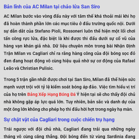
Bản lĩnh của AC Milan tại chảo lửa San Siro
AC Milan bước vào vòng đấu này với tâm thế khá thoải mái khi họ
đã hoàn thành phần lớn các mục tiêu ở đấu trường quốc nội. Dưới
sự dẫn dắt của Stefano Pioli, Rossoneri luôn thể hiện một lối chơi
tấn công rực lửa, đặc biệt là khi được thi đấu dưới sự cổ vũ của
hàng vạn khán giả nhà. Dữ liệu chuyên môn trong bài Nhận Định
Trận Milan vs Cagliari chỉ ra rằng hàng công của đội bóng sọc đỏ
đen đang hoạt động vô cùng hiệu quả nhờ sự cơ động của Rafael
Leão và Christian Pulisic.
Trong 5 trận gần nhất được chơi tại San Siro, Milan đã thể hiện sức
mạnh vượt trội với tỷ lệ kiểm soát bóng áp đảo. Việc tìm hiểu vị trí
của họ trên
Bảng Xếp Hạng Bóng Đá
Ý hiện tại sẽ cho thấy đội chủ
nhà không gặp áp lực quá lớn. Tuy nhiên, bản sắc và danh dự của
một ông lớn không cho phép họ thi đấu hời hợt trong ngày hạ màn.
Sự chật vật của Cagliari trong cuộc chiến trụ hạng
Trái ngược với đội chủ nhà, Cagliari đang trải qua những ngày
tháng vô cùng căng thẳng. Đội bóng đến từ vùng Sardinia đang