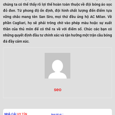
chúng ta có thể thấy rõ lợi thế hoàn toàn thuộc về đội bóng áo sọc
đỏ đen. Từ phong độ ổn định, đội hình chất lượng đến điểm tựa
vững chắc mang tên San Siro, mọi thứ đều ủng hộ AC Milan. Về
phần Cagliari, họ sẽ phải trông chờ vào phép màu hoặc sự xuất
thần của thủ môn để có thể ra về với điểm số. Chúc các bạn có
những quyết định đầu tư chính xác và tận hưởng một trận cầu bóng
đá đầy cảm xúc.
seo
NHÀ CÁI
UY TÍN
Xem tất cả