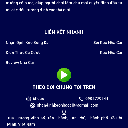
trường cá cược, giúp người chơi làm chủ mọi quyết định đầu tư
tại các đấu trường đỉnh cao thế giới.
LIÊN KẾT NHANH
Nhận Định Kèo Bóng Đá
Soi Kèo Nhà Cái
Kiến Thức Cá Cược
Kèo Nhà Cái
Review Nhà Cái
THEO DÕI CHÚNG TÔI TRÊN
blld.io
0908779544
nhandinhkeonhacaiit@gmail.com
104 Trương Vĩnh Ký, Tân Thành, Tân Phú, Thành phố Hồ Chí
Minh, Việt Nam