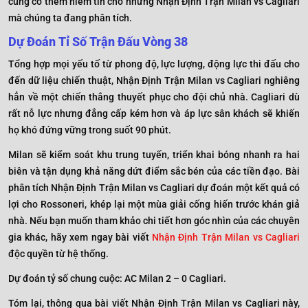
củng cố thêm niềm tin cho những Nhận Định Trận Milan vs Cagliari
mà chúng ta đang phân tích.
Dự Đoán Tỉ Số Trận Đấu Vòng 38
Tổng hợp mọi yếu tố từ phong độ, lực lượng, động lực thi đấu cho
đến dữ liệu chiến thuật, Nhận Định Trận Milan vs Cagliari nghiêng
hẳn về một chiến thắng thuyết phục cho đội chủ nhà. Cagliari dù
rất nỗ lực nhưng đẳng cấp kém hơn và áp lực sân khách sẽ khiến
họ khó đứng vững trong suốt 90 phút.
Milan sẽ kiểm soát khu trung tuyến, triển khai bóng nhanh ra hai
biên và tận dụng khả năng dứt điểm sắc bén của các tiền đạo. Bài
phân tích Nhận Định Trận Milan vs Cagliari dự đoán một kết quả có
lợi cho Rossoneri, khép lại một mùa giải cống hiến trước khán giả
nhà. Nếu bạn muốn tham khảo chi tiết hơn góc nhìn của các chuyên
gia khác, hãy xem ngay bài viết
Nhận Định Trận Milan vs Cagliari
độc quyền từ hệ thống.
Dự đoán tỷ số chung cuộc: AC Milan 2 – 0 Cagliari.
Tóm lại, thông qua bài viết Nhận Định Trận Milan vs Cagliari này,