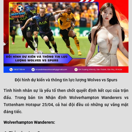
Đội hình dự kiến và thông tin lực lượng Wolves vs Spurs
Tình hình nhân sự là yếu tố then chốt quyết định kết cục của trận
đấu. Trong bản tin Nhận định Wolverhampton Wanderers vs
Tottenham Hotspur 25/04, cả hai đội đều có những sự vắng mặt
đáng tiếc.
Wolverhampton Wanderers: