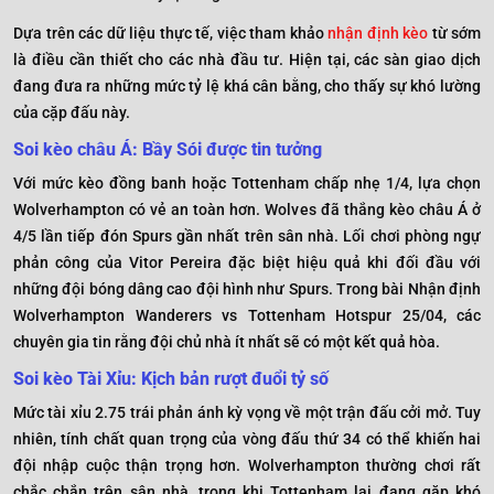
Dựa trên các dữ liệu thực tế, việc tham khảo
nhận định kèo
từ sớm
là điều cần thiết cho các nhà đầu tư. Hiện tại, các sàn giao dịch
đang đưa ra những mức tỷ lệ khá cân bằng, cho thấy sự khó lường
của cặp đấu này.
Soi kèo châu Á: Bầy Sói được tin tưởng
Với mức kèo đồng banh hoặc Tottenham chấp nhẹ 1/4, lựa chọn
Wolverhampton có vẻ an toàn hơn. Wolves đã thắng kèo châu Á ở
4/5 lần tiếp đón Spurs gần nhất trên sân nhà. Lối chơi phòng ngự
phản công của Vitor Pereira đặc biệt hiệu quả khi đối đầu với
những đội bóng dâng cao đội hình như Spurs. Trong bài Nhận định
Wolverhampton Wanderers vs Tottenham Hotspur 25/04, các
chuyên gia tin rằng đội chủ nhà ít nhất sẽ có một kết quả hòa.
Soi kèo Tài Xỉu: Kịch bản rượt đuổi tỷ số
Mức tài xỉu 2.75 trái phản ánh kỳ vọng về một trận đấu cởi mở. Tuy
nhiên, tính chất quan trọng của vòng đấu thứ 34 có thể khiến hai
đội nhập cuộc thận trọng hơn. Wolverhampton thường chơi rất
chắc chắn trên sân nhà, trong khi Tottenham lại đang gặp khó