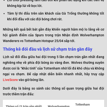
không kịp lùi về bọc lót.
Tâm lý thi đấu trên sân khách của Gà Trống thường không tốt
khi đối đầu với các đội bóng chơi rát.
Những kết quả bết bát gần đây khiến người hâm mộ lo lắng về cơ
hội giành điểm của Spurs trong trận Nhận định Wolverhampton
Wanderers vs Tottenham Hotspur 25/04 sắp tới.
Thống kê đối đầu và lịch sử chạm trán gần đây
Lịch sử đối đầu giữa hai đội trong 5 lần chạm trán gần nhất đang
nghiêng nhẹ về phía đội bóng áo vàng đen. Wolves thường xuyên
được coi là “khắc tinh” của Tottenham nhờ lối đá khó chịu và không
ngại va chạm. Để cập nhật diễn biến nhanh nhất, hãy truy cập
LiveScore
vào giờ bóng lăn.
Dưới đây là bảng so sánh các thông số quan trọng giữa hai đội
trước thềm trận đấu:
Tottenham
Thông số (5 trận gần nhất)
Wolverhampton