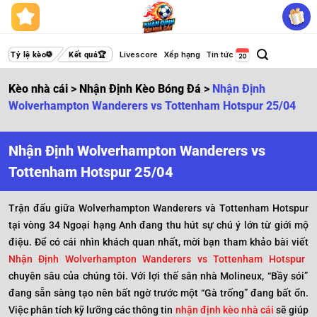
Bỏ
qua
nội
dung
Livescore
Xếp hạng
Tin tức
Tỷ lệ kèo
Kết quả
Kèo nhà cái
>
Nhận Định Kèo Bóng Đá
>
Nhận Định
Wolverhampton Wanderers vs Tottenham Hotspur 25/04
Nhận Định Wolverhampton Wanderers vs
Tottenham Hotspur 25/04
Trận đấu giữa Wolverhampton Wanderers và Tottenham Hotspur
tại vòng 34 Ngoại hạng Anh đang thu hút sự chú ý lớn từ giới mộ
điệu. Để có cái nhìn khách quan nhất, mời bạn tham khảo bài viết
Nhận Định Wolverhampton Wanderers vs Tottenham Hotspur
chuyên sâu của chúng tôi. Với lợi thế sân nhà Molineux, “Bầy sói”
đang sẵn sàng tạo nên bất ngờ trước một “Gà trống” đang bất ổn.
Việc phân tích kỹ lưỡng các thông tin
nhận định kèo nhà cái
sẽ giúp