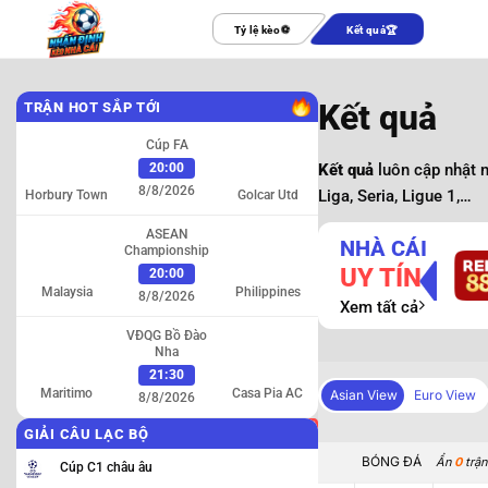
Bỏ
Tỷ lệ kèo
Kết quả
qua
nội
dung
Kết quả
TRẬN HOT SẮP TỚI
Cúp FA
20:00
Kết quả
luôn cập nhật n
8/8/2026
Liga, Seria, Ligue 1,…
Horbury Town
Golcar Utd
ASEAN
NHÀ CÁI
Championship
UY TÍN
20:00
Malaysia
Philippines
8/8/2026
Xem tất cả
VĐQG Bồ Đào
Nha
21:30
Maritimo
Casa Pia AC
Asian View
Asian View
Euro View
Euro View
8/8/2026
GIẢI CÂU LẠC BỘ
BÓNG ĐÁ
BÓNG ĐÁ
Ẩn
Ẩn
0
0
trận [
trận
Cúp C1 châu âu