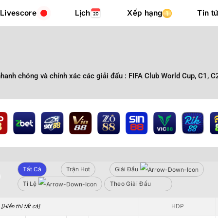
Livescore
Lịch
Xếp hạng
Tin t
hanh chóng và chính xác các giải đấu : FIFA Club World Cup, C1, C
Tất Cả
Tất Cả
Trận Hot
Trận Hot
Giải Đấu
Giải Đấu
Tỉ Lệ
Tỷ Lệ
Theo Giải Đấu
Theo Giải Đấu
Sbobet
HDP
HDP
Hiển thị tất cả]
 [Hiển thị tất cả]