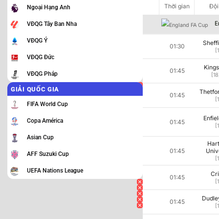
Thời gian
Thời gian
Ngày
Đội
Ngoại Hạng Anh
E
VĐQG Tây Ban Nha
VĐQG Ý
Sheff
01:30
[
VĐQG Đức
Kings
01:45
VĐQG Pháp
[18
GIẢI QUỐC GIA
Thetfo
01:45
[
FIFA World Cup
Enfie
Copa América
01:45
[
Asian Cup
Har
01:45
Univ
AFF Suzuki Cup
[
UEFA Nations League
Cr
01:45
[
Dudle
01:45
[