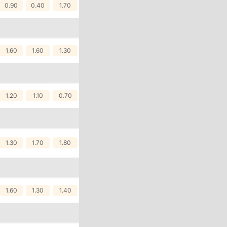
0.90
0.40
1.70
Tỉ Số
1.60
1.60
1.30
xác nhất hiện nay.
i các bản tin
1.20
1.10
0.70
p dữ liệu từ các
ngày.
1.30
1.70
1.80
1.60
1.30
1.40