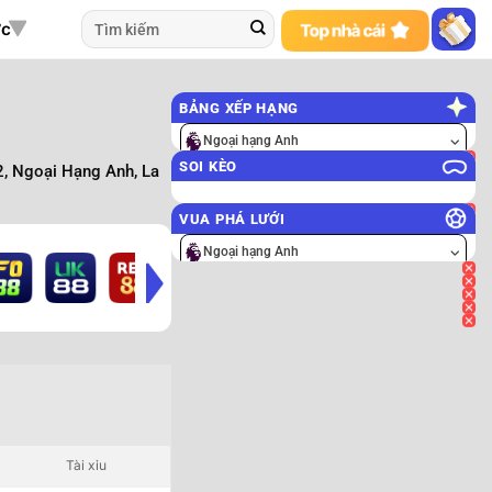
ức
BẢNG XẾP HẠNG
Ngoại hạng Anh
SOI KÈO
2, Ngoại Hạng Anh, La
VUA PHÁ LƯỚI
Ngoại hạng Anh
Tài xỉu
Tài/Xỉu