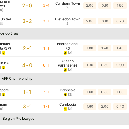
ngham
Corsham Town
2-0
2.00
0.10
1.80
own
0 -1
[3]
18]
 United
Clevedon Town
3-2
0 -1
2.00
0.10
0.70
18]
[3]
pa do Brasil
thians
Internacional
2-1
1.80
1.40
1.40
ta (SP)
1 -1
RS
]
[3]
2
3
Atletico
ria BA
4-0
1.00
0.80
0.90
6 -1
Paranaense
]
5
[3]
3
AFF Championship
apore
Indonesia
1-1
7 -1
1.60
0.80
1.60
]
[3]
3
4
tnam
Cambodia
3-1
1 -1
1.60
2.00
0.40
18]
[3]
1
Belgian Pro League