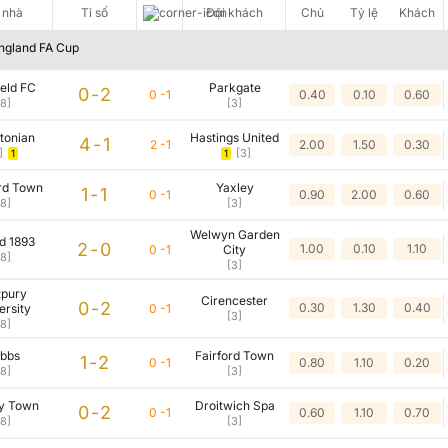
 nhà
Đội nhà
Tỉ số
Tỉ số
Đội khách
Đội khách
Chủ
Chủ
Tỷ lệ
Tỷ lệ
Khách
Khách
ngland FA Cup
Không có dữ liệu vui lòng chọn bộ lọc khác
ield FC
Parkgate
0-2
0 -1
0.40
0.10
0.60
18]
[3]
tonian
Hastings United
4-1
2 -1
2.00
1.50
0.30
]
[3]
1
1
rd Town
Yaxley
1-1
0 -1
0.90
2.00
0.60
18]
[3]
Welwyn Garden
ld 1893
2-0
1.00
0.10
1.10
0 -1
City
18]
[3]
tpury
Cirencester
0-2
0.30
1.30
0.40
ersity
0 -1
[3]
18]
ibbs
Fairford Town
1-2
0 -1
0.80
1.10
0.20
18]
[3]
y Town
Droitwich Spa
0-2
0 -1
0.60
1.10
0.70
18]
[3]