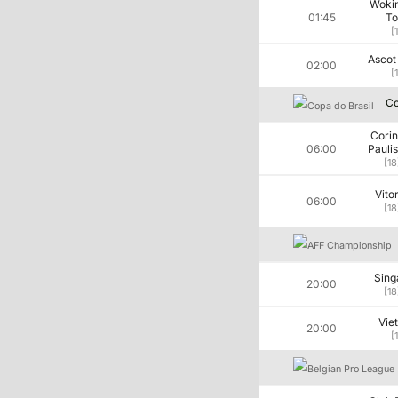
Woki
01:45
T
[
Ascot
02:00
[
Co
Corin
06:00
Paulis
[18
Vito
06:00
[18
Sing
20:00
[18
Vie
20:00
[