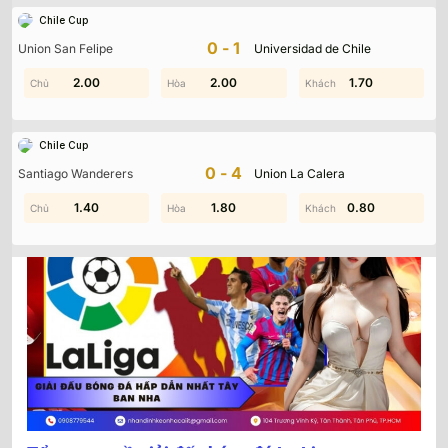
Chào mừng bạn đến với thế giới bóng đá xứ sở bò tót, nơi kỹ
Chile Cup
thuật cá nhân và tư duy chiến thuật đỉnh cao được tôn vinh.
0-1
Union San Felipe
Universidad de Chile
Giải đấu
La Liga
không chỉ là một sân chơi thể thao mà còn là
0.40
2.00
2.00
1.10
1.30
1.70
biểu tượng văn hóa của Tây Ban Nha với những trận El Clásico
rực lửa. Đối với những người hâm mộ đang tìm kiếm thông tin
nhận định kèo bóng đá
chính xác, việc hiểu rõ chiều sâu của
Chile Cup
giải đấu từ lịch sử đến thể thức thi đấu là vô cùng quan trọng.
0-4
Santiago Wanderers
Union La Calera
1.60
1.40
0.40
1.80
0.80
1.20