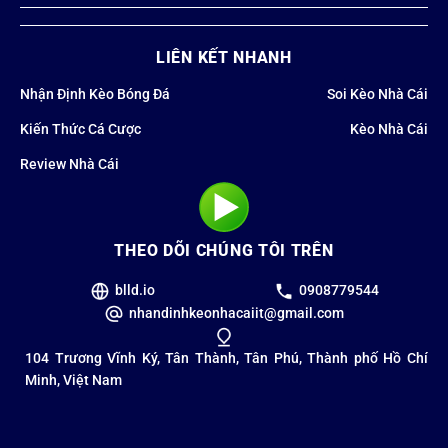
Đơn vị quản lý: Liga Nacional de Fútbol Profesional.
Cúp châu Âu: Các đội dẫn đầu giành quyền tham dự UEFA
LIÊN KẾT NHANH
Champions League và Europa League.
Nhận Định Kèo Bóng Đá
Soi Kèo Nhà Cái
Lịch sử hình thành và quá trình phát triển
Kiến Thức Cá Cược
Kèo Nhà Cái
Ý tưởng về một giải vô địch quốc gia tại Tây Ban Nha lần đầu
tiên được Jose Maria Acha, giám đốc của câu lạc bộ Arenas
Review Nhà Cái
Club de Getxo, đề xuất vào năm 1927. Sau nhiều cuộc thảo
luận về quy mô và thành phần tham dự, mùa giải đầu tiên
chính thức bắt đầu vào năm 1929 với 10 đội bóng.
THEO DÕI CHÚNG TÔI TRÊN
Trong những năm đầu, Barcelona là đội bóng đầu tiên lên
ngôi vô địch. Tuy nhiên, qua các thập kỷ, cán cân quyền lực bắt
blld.io
0908779544
đầu dịch chuyển. Giai đoạn thập niên 1950 và 1960 chứng
nhandinhkeonhacaiit@gmail.com
kiến sự thống trị tuyệt đối của Real Madrid với sự xuất hiện
104 Trương Vĩnh Ký, Tân Thành, Tân Phú, Thành phố Hồ Chí
của huyền thoại Alfredo Di Stéfano. Đến những năm 1990,
Minh, Việt Nam
“Dream Team” của Johan Cruyff tại Barcelona đã định hình lại
phong cách chơi bóng của toàn bộ giải đấu.
Sự phát triển của La Liga không chỉ dừng lại ở mặt chuyên