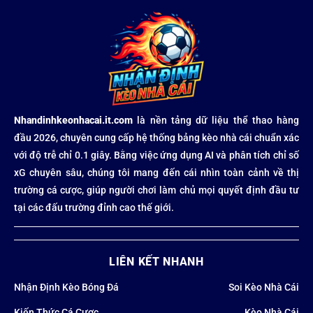
Nhandinhkeonhacai.it.com
là nền tảng dữ liệu thể thao hàng
đầu 2026, chuyên cung cấp hệ thống bảng kèo nhà cái chuẩn xác
với độ trễ chỉ 0.1 giây. Bằng việc ứng dụng AI và phân tích chỉ số
xG chuyên sâu, chúng tôi mang đến cái nhìn toàn cảnh về thị
trường cá cược, giúp người chơi làm chủ mọi quyết định đầu tư
tại các đấu trường đỉnh cao thế giới.
LIÊN KẾT NHANH
Nhận Định Kèo Bóng Đá
Soi Kèo Nhà Cái
Kiến Thức Cá Cược
Kèo Nhà Cái