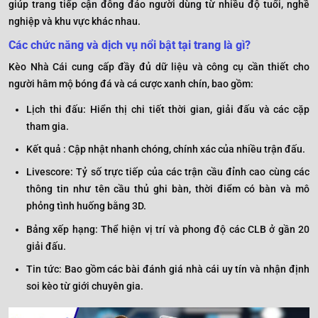
giúp trang tiếp cận đông đảo người dùng từ nhiều độ tuổi, nghề
nghiệp và khu vực khác nhau.
Các chức năng và dịch vụ nổi bật tại trang là gì?
Kèo Nhà Cái cung cấp đầy đủ dữ liệu và công cụ cần thiết cho
người hâm mộ bóng đá và cá cược xanh chín, bao gồm:
Lịch thi đấu: Hiển thị chi tiết thời gian, giải đấu và các cặp
tham gia.
Kết quả : Cập nhật nhanh chóng, chính xác của nhiều trận đấu.
Livescore: Tỷ số trực tiếp của các trận cầu đỉnh cao cùng các
thông tin như tên cầu thủ ghi bàn, thời điểm có bàn và mô
phỏng tình huống bằng 3D.
Bảng xếp hạng: Thể hiện vị trí và phong độ các CLB ở gần 20
giải đấu.
Tin tức: Bao gồm các bài đánh giá nhà cái uy tín và nhận định
soi kèo từ giới chuyên gia.