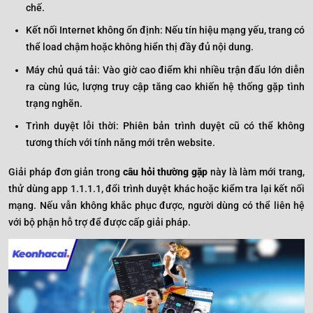
chế.
Kết nối Internet không ổn định: Nếu tín hiệu mạng yếu, trang có
thể load chậm hoặc không hiển thị đầy đủ nội dung.
Máy chủ quá tải: Vào giờ cao điểm khi nhiều trận đấu lớn diễn
ra cùng lúc, lượng truy cập tăng cao khiến hệ thống gặp tình
trạng nghẽn.
Trình duyệt lỗi thời: Phiên bản trình duyệt cũ có thể không
tương thích với tính năng mới trên website.
Giải pháp đơn giản trong
câu hỏi thường gặp
này là làm mới trang,
thử dùng app 1.1.1.1, đổi trình duyệt khác hoặc kiểm tra lại kết nối
mạng. Nếu vẫn không khắc phục được, người dùng có thể liên hệ
với bộ phận hỗ trợ để được cấp giải pháp.