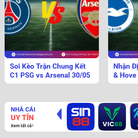
Soi Kèo Trận Chung Kết
Nhận Đị
C1 PSG vs Arsenal 30/05
& Hove 
Manches
NHÀ CÁI
UY TÍN
Xem tất cả