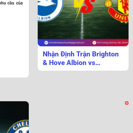
nhu cầu của
Nhận Định Trận Brighton
& Hove Albion vs
Manchester United 24/05