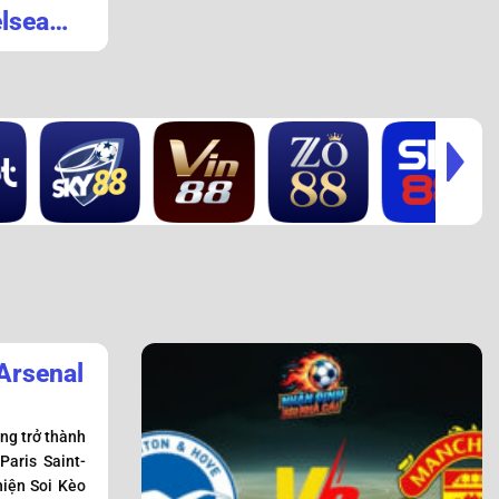
lsea
Arsenal
ng trở thành
Paris Saint-
hiện Soi Kèo