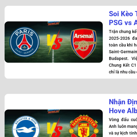
Soi Kèo 
PSG vs A
Trận chung kế
2025-2026 đa
toàn cầu khi h
Saint-Germai
Budapest. Vi
Chung Kết C1
chỉ là nhu cầu
Nhận Địn
Hove Alb
Manchest
Vòng đấu cuố
Anh luôn man
và sự kịch tín