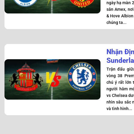
ngày hạ màn 24
sân Amex, nơi
& Hove Albion
chúng ta...
Nhận Địn
Sunderla
24/05
Trận đấu giữ
vòng 38 Prem
chú ý rất lớn
người hâm mộ
vs Chelsea dư
nhìn sâu sắc 
và tình hình...