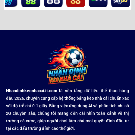
Nhandinhkeonhacai.it.com
là nền tảng dữ liệu thể thao hàng
đầu 2026, chuyên cung cấp hệ thống bảng kèo nhà cái chuẩn xác
với độ trễ chỉ 0.1 giây. Bằng việc ứng dụng AI và phân tích chỉ số
xG chuyên sâu, chúng tôi mang đến cái nhìn toàn cảnh về thị
trường cá cược, giúp người chơi làm chủ mọi quyết định đầu tư
tại các đấu trường đỉnh cao thế giới.