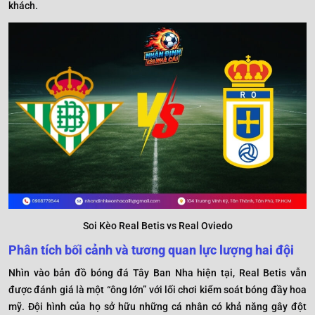
khách.
Soi Kèo Real Betis vs Real Oviedo
Phân tích bối cảnh và tương quan lực lượng hai đội
Nhìn vào bản đồ bóng đá Tây Ban Nha hiện tại, Real Betis vẫn
được đánh giá là một “ông lớn” với lối chơi kiểm soát bóng đầy hoa
mỹ. Đội hình của họ sở hữu những cá nhân có khả năng gây đột