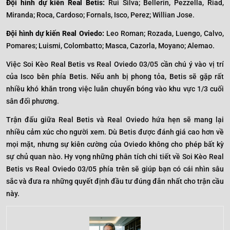
Đội hình dự kiến Real Betis:
Rui Silva; Bellerin, Pezzella, Riad,
Miranda; Roca, Cardoso; Fornals, Isco, Perez; Willian Jose.
Đội hình dự kiến Real Oviedo:
Leo Roman; Rozada, Luengo, Calvo,
Pomares; Luismi, Colombatto; Masca, Cazorla, Moyano; Alemao.
Việc Soi Kèo Real Betis vs Real Oviedo 03/05 cần chú ý vào vị trí
của Isco bên phía Betis. Nếu anh bị phong tỏa, Betis sẽ gặp rất
nhiều khó khăn trong việc luân chuyển bóng vào khu vực 1/3 cuối
sân đối phương.
Trận đấu giữa Real Betis và Real Oviedo hứa hẹn sẽ mang lại
nhiều cảm xúc cho người xem. Dù Betis được đánh giá cao hơn về
mọi mặt, nhưng sự kiên cường của Oviedo không cho phép bất kỳ
sự chủ quan nào. Hy vọng những phân tích chi tiết về Soi Kèo Real
Betis vs Real Oviedo 03/05 phía trên sẽ giúp bạn có cái nhìn sâu
sắc và đưa ra những quyết định đầu tư đúng đắn nhất cho trận cầu
này.