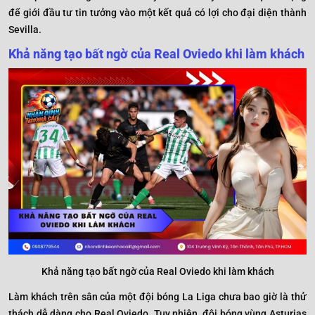
để giới đầu tư tin tưởng vào một kết quả có lợi cho đại diện thành
Sevilla.
Khả năng tạo bất ngờ của Real Oviedo khi làm khách
Khả năng tạo bất ngờ của Real Oviedo khi làm khách
Làm khách trên sân của một đội bóng La Liga chưa bao giờ là thử
thách dễ dàng cho Real Oviedo. Tuy nhiên, đội bóng vùng Asturias