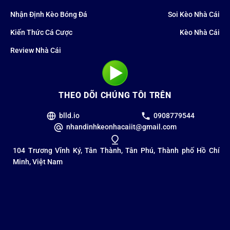
Nhận Định Kèo Bóng Đá
Soi Kèo Nhà Cái
Kiến Thức Cá Cược
Kèo Nhà Cái
Review Nhà Cái
THEO DÕI CHÚNG TÔI TRÊN
blld.io
0908779544
nhandinhkeonhacaiit@gmail.com
104 Trương Vĩnh Ký, Tân Thành, Tân Phú, Thành phố Hồ Chí
Minh, Việt Nam