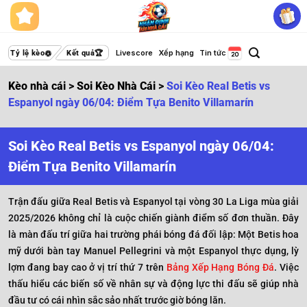
Bỏ
qua
nội
dung
Livescore
Xếp hạng
Tin tức
Tỷ lệ kèo
Kết quả
Kèo nhà cái
>
Soi Kèo Nhà Cái
>
Soi Kèo Real Betis vs
Espanyol ngày 06/04: Điểm Tựa Benito Villamarín
Soi Kèo Real Betis vs Espanyol ngày 06/04:
Điểm Tựa Benito Villamarín
Trận đấu giữa Real Betis và Espanyol tại vòng 30 La Liga mùa giải
2025/2026 không chỉ là cuộc chiến giành điểm số đơn thuần. Đây
là màn đấu trí giữa hai trường phái bóng đá đối lập: Một Betis hoa
mỹ dưới bàn tay Manuel Pellegrini và một Espanyol thực dụng, lỳ
lợm đang bay cao ở vị trí thứ 7 trên
Bảng Xếp Hạng Bóng Đá
. Việc
thấu hiểu các biến số về nhân sự và động lực thi đấu sẽ giúp nhà
đầu tư có cái nhìn sắc sảo nhất trước giờ bóng lăn.