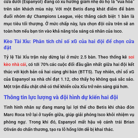
cửa dưới (Espanyol) đang có xu hướng giảm nhẹ do họ là “vua hòa”
trên sân khách mùa này. Với một Betis đang khát điểm để bám
đuổi nhóm dự Champions League, việc thắng cách biệt 1 bàn là
mục tiêu tối thượng. Ở mức chấp này, lựa chọn đội cửa trên sẽ an
toàn hơn nếu bạn tin vào khả năng tỏa sáng cá nhân của Isco.
Kèo Tài Xỉu: Phân tích chỉ số xG của hai đội để chọn cửa
đặt
Tỷ lệ Tài Xỉu trận này dừng lại ở mức 2.5 bàn. Theo thống kê
soi
kèo nhà cái
, có tới 70% các cuộc đối đầu gần nhất giữa hai đội kết
thúc với kịch bản cả hai cùng ghi bàn (BTTS). Tuy nhiên, chỉ số xG
của Espanyol xa nhà chỉ đạt 1.12, cho thấy họ không quá sắc sảo.
Một trận đấu chặt chẽ có thể khiến cửa Xỉu trở nên sáng giá hơn.
Thông tin lực lượng và đội hình dự kiến hai đội
Tình hình nhân sự đang mang lại lợi thế cho Betis khi chào đón
Marc Roca trở lại ở tuyến giữa, giúp giải phóng Isco khỏi nhiệm vụ
phòng ngự. Trong khi đó, Espanyol mất hậu vệ cánh trái Brian
Oliván do chấn thương, tạo ra lỗ hổng lớn dễ bị khai thác.