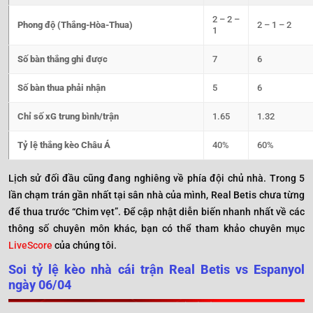
2 – 2 –
Phong độ (Thắng-Hòa-Thua)
2 – 1 – 2
1
Số bàn thắng ghi được
7
6
Số bàn thua phải nhận
5
6
Chỉ số xG trung bình/trận
1.65
1.32
Tỷ lệ thắng kèo Châu Á
40%
60%
Lịch sử đối đầu cũng đang nghiêng về phía đội chủ nhà. Trong 5
lần chạm trán gần nhất tại sân nhà của mình, Real Betis chưa từng
để thua trước “Chim vẹt”. Để cập nhật diễn biến nhanh nhất về các
thông số chuyên môn khác, bạn có thể tham khảo chuyên mục
LiveScore
của chúng tôi.
Soi tỷ lệ kèo nhà cái trận Real Betis vs Espanyol
ngày 06/04