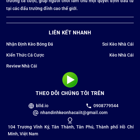
trường cá cược, giúp người chơi làm chủ mọi quyết định đầu tư
tại các đấu trường đỉnh cao thế giới.
LIÊN KẾT NHANH
Nhận Định Kèo Bóng Đá
Soi Kèo Nhà Cái
Kiến Thức Cá Cược
Kèo Nhà Cái
Review Nhà Cái
THEO DÕI CHÚNG TÔI TRÊN
blld.io
0908779544
nhandinhkeonhacaiit@gmail.com
104 Trương Vĩnh Ký, Tân Thành, Tân Phú, Thành phố Hồ Chí
Minh, Việt Nam