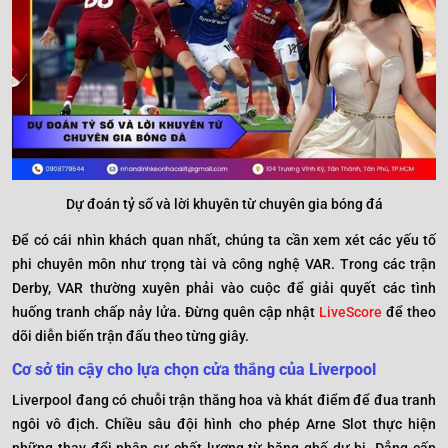
Dự đoán tỷ số và lời khuyên từ chuyên gia bóng đá
Để có cái nhìn khách quan nhất, chúng ta cần xem xét các yếu tố
phi chuyên môn như trọng tài và công nghệ VAR. Trong các trận
Derby, VAR thường xuyên phải vào cuộc để giải quyết các tình
huống tranh chấp nảy lửa. Đừng quên cập nhật
LiveScore
để theo
dõi diễn biến trận đấu theo từng giây.
Cơ sở tin cậy cho lựa chọn cửa thắng của Liverpool
Liverpool đang có chuỗi trận thăng hoa và khát điểm để đua tranh
ngôi vô địch. Chiều sâu đội hình cho phép Arne Slot thực hiện
những thay đổi nhân sự chất lượng từ băng ghế dự bị. Đẳng cấp