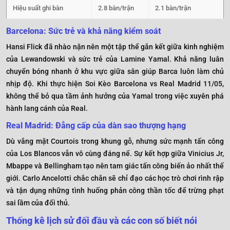
Hiệu suất ghi bàn
2.8 bàn/trận
2.1 bàn/trận
Barcelona: Sức trẻ và khả năng kiểm soát
Hansi Flick đã nhào nặn nên một tập thể gắn kết giữa kinh nghiệm
của Lewandowski và sức trẻ của Lamine Yamal. Khả năng luân
chuyển bóng nhanh ở khu vực giữa sân giúp Barca luôn làm chủ
nhịp độ. Khi thực hiện Soi Kèo Barcelona vs Real Madrid 11/05,
không thể bỏ qua tầm ảnh hưởng của Yamal trong việc xuyên phá
hành lang cánh của Real.
Real Madrid: Đẳng cấp của dàn sao thượng hạng
Dù vắng mặt Courtois trong khung gỗ, nhưng sức mạnh tấn công
của Los Blancos vẫn vô cùng đáng nể. Sự kết hợp giữa Vinicius Jr,
Mbappe và Bellingham tạo nên tam giác tấn công biến ảo nhất thế
giới. Carlo Ancelotti chắc chắn sẽ chỉ đạo các học trò chơi rình rập
và tận dụng những tình huống phản công thần tốc để trừng phạt
sai lầm của đối thủ.
Thống kê lịch sử đối đầu và các con số biết nói