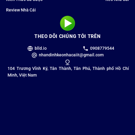
Tỷ lệ thắng kèo châu Á trong giai đoạn vừa qua.
Review Nhà Cái
Phân tích đội hình dự kiến và tình hình chấn thương
Sự vắng mặt của một trụ cột có thể làm thay đổi hoàn toàn cục
diện trận đấu. Việc phân tích kết quả bóng đá phải luôn cập
THEO DÕI CHÚNG TÔI TRÊN
nhật danh sách chấn thương và thẻ phạt đến sát giờ bóng lăn.
blld.io
0908779544
Vai trò của các siêu sao: Một đội bóng có Lionel Messi hay
nhandinhkeonhacaiit@gmail.com
Cristiano Ronaldo sẽ có cách vận hành khác hoàn toàn khi
thiếu vắng họ.
104 Trương Vĩnh Ký, Tân Thành, Tân Phú, Thành phố Hồ Chí
Chiều sâu đội hình: Khả năng thay thế của các cầu thủ dự
Minh, Việt Nam
bị khi lịch thi đấu dày đặc.
Ảnh hưởng của thị trường chuyển nhượng: Những tân binh
mới gia nhập có thể chưa hòa nhập tốt với lối chơi chung.
Đánh giá lợi thế sân nhà và động lực thi đấu của đội
bóng
Lợi thế sân nhà luôn là một biến số quan trọng. Nhiều đội
bóng tầm trung thường có xu hướng chơi cực hay tại thánh địa