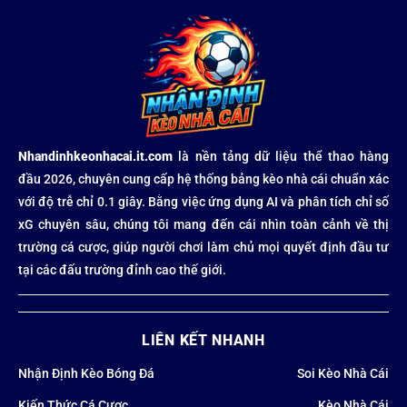
những người chơi chỉ đặt cược theo đám đông hoặc theo tên
tuổi của các câu lạc bộ lớn như Real Madrid hay Manchester
United.
Các yếu tố then chốt khi phân tích kết quả bóng
đá
Để xây dựng một bản tin nhận định chất lượng, có 3 nhóm yếu
tố cốt lõi mà bất kỳ chuyên gia nào cũng không được bỏ qua.
Nhandinhkeonhacai.it.com
là nền tảng dữ liệu thể thao hàng
đầu 2026, chuyên cung cấp hệ thống bảng kèo nhà cái chuẩn xác
Thống kê phong độ thi đấu và lịch sử đối đầu
với độ trễ chỉ 0.1 giây. Bằng việc ứng dụng AI và phân tích chỉ số
Phong độ trong 5 đến 10 trận gần nhất là thước đo phản ánh
xG chuyên sâu, chúng tôi mang đến cái nhìn toàn cảnh về thị
chính xác nhất trạng thái hiện tại của một đội bóng. Tuy nhiên,
trường cá cược, giúp người chơi làm chủ mọi quyết định đầu tư
phân tích kết quả bóng đá đòi hỏi bạn phải đi sâu hơn vào chi
tại các đấu trường đỉnh cao thế giới.
tiết:
Số bàn thắng/bàn thua trung bình trong các trận gần đây.
Khả năng kiểm soát bóng và số lần dứt điểm trúng đích.
LIÊN KẾT NHANH
Thành tích đối đầu giữa hai đội trong 3 năm trở lại đây để
Nhận Định Kèo Bóng Đá
Soi Kèo Nhà Cái
xác định xem có sự “kỵ rơ” nào không.
Kiến Thức Cá Cược
Kèo Nhà Cái