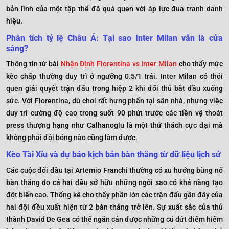
bản lĩnh của một tập thể đã quá quen với áp lực đua tranh danh
hiệu.
Phân tích tỷ lệ Châu Á: Tại sao Inter Milan vẫn là cửa
sáng?
Thông tin từ bài
Nhận Định Fiorentina vs Inter Milan
cho thấy mức
kèo chấp thường duy trì ở ngưỡng 0.5/1 trái. Inter Milan có thói
quen giải quyết trận đấu trong hiệp 2 khi đối thủ bắt đầu xuống
sức. Với Fiorentina, dù chơi rất hưng phấn tại sân nhà, nhưng việc
duy trì cường độ cao trong suốt 90 phút trước các tiền vệ thoát
press thượng hạng như Calhanoglu là một thử thách cực đại mà
không phải đội bóng nào cũng làm được.
Kèo Tài Xỉu và dự báo kịch bản bàn thắng từ dữ liệu lịch sử
Các cuộc đối đầu tại Artemio Franchi thường có xu hướng bùng nổ
bàn thắng do cả hai đều sở hữu những ngôi sao có khả năng tạo
đột biến cao. Thống kê cho thấy phần lớn các trận đấu gần đây của
hai đội đều xuất hiện từ 2 bàn thắng trở lên. Sự xuất sắc của thủ
thành David De Gea có thể ngăn cản được những cú dứt điểm hiểm