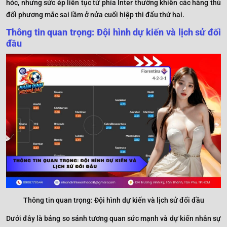
hóc, nhưng sức ép liên tục từ phía Inter thường khiến các hàng thủ
đối phương mắc sai lầm ở nửa cuối hiệp thi đấu thứ hai.
Thông tin quan trọng: Đội hình dự kiến và lịch sử đối
đầu
Thông tin quan trọng: Đội hình dự kiến và lịch sử đối đầu
Dưới đây là bảng so sánh tương quan sức mạnh và dự kiến nhân sự