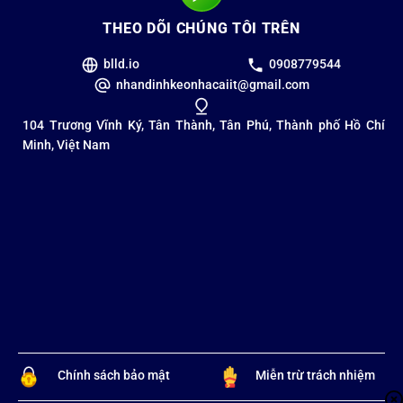
THEO DÕI CHÚNG TÔI TRÊN
blld.io
0908779544
nhandinhkeonhacaiit@gmail.com
104 Trương Vĩnh Ký, Tân Thành, Tân Phú, Thành phố Hồ Chí
Minh, Việt Nam
Chính sách bảo mật
Miễn trừ trách nhiệm