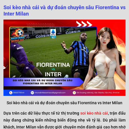
Soi kèo nhà cái và dự đoán chuyên sâu Fiorentina vs
Inter Milan
Soi kèo nhà cái và dự đoán chuyên sâu Fiorentina vs Inter Milan
Dựa trên các dữ liệu thực tế từ thị trường
soi kèo nhà cái
, trận đấu
này đang chứng kiến những biến động nhẹ về tỷ lệ. Dù phải làm
khách, Inter Milan vẫn được giới chuyên môn đánh giá cao hơn nhờ