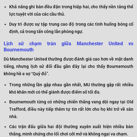
Khả năng ghi bàn đều đặn trong hiệp hai, cho thấy nền tảng thể
lực tuyệt vời của các cầu thủ.
Duy trì được sự tập trung cao độ trong các tình huống bóng cố
định, cả trong tấn công lẫn phòng ngự.
Lịch sử chạm trán giữa Manchester United vs
Bournemouth
Dù Manchester United thường được đánh giá cao hơn về mặt danh
tiếng, nhưng lịch sử đối đầu gần đây lại cho thấy Bournemouth
không hề e sợ “Quỷ đỏ”.
Trong những lần gặp nhau gần nhất, MU thường gặp rất nhiều
khó khăn mới có thể giành được điểm số tối đa.
Bournemouth từng có những chiến thắng vang dội ngay tại Old
Trafford, điều này tiếp thêm tự tin rất lớn cho họ khi trở về sân
nhà.
Các trận đấu giữa hai đội thường xuyên xuất hiện nhiều bàn
thắng, minh chứng cho lối chơi cởi mở và không ngại va chạm.