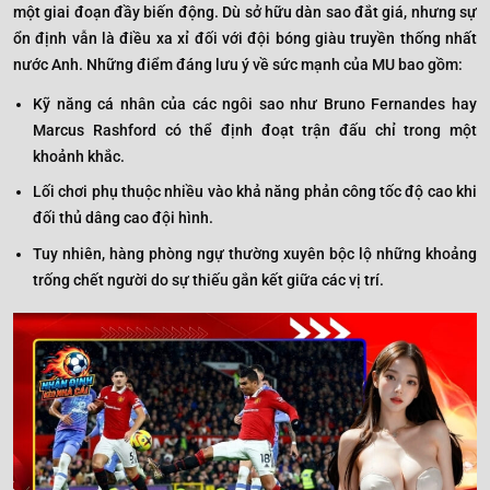
một giai đoạn đầy biến động. Dù sở hữu dàn sao đắt giá, nhưng sự
ổn định vẫn là điều xa xỉ đối với đội bóng giàu truyền thống nhất
nước Anh. Những điểm đáng lưu ý về sức mạnh của MU bao gồm:
Kỹ năng cá nhân của các ngôi sao như Bruno Fernandes hay
Marcus Rashford có thể định đoạt trận đấu chỉ trong một
khoảnh khắc.
Lối chơi phụ thuộc nhiều vào khả năng phản công tốc độ cao khi
đối thủ dâng cao đội hình.
Tuy nhiên, hàng phòng ngự thường xuyên bộc lộ những khoảng
trống chết người do sự thiếu gắn kết giữa các vị trí.