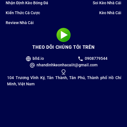
Nhận Định Kèo Bóng Đá
Soi Kèo Nhà Cái
Kiến Thức Cá Cược
Kèo Nhà Cái
Review Nhà Cái
THEO DÕI CHÚNG TÔI TRÊN
blld.io
0908779544
nhandinhkeonhacaiit@gmail.com
104 Trương Vĩnh Ký, Tân Thành, Tân Phú, Thành phố Hồ Chí
Minh, Việt Nam