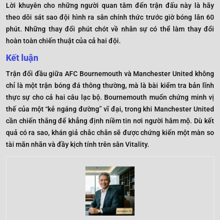
Lời khuyên cho những người quan tâm đến trận đấu này là hãy
theo dõi sát sao đội hình ra sân chính thức trước giờ bóng lăn 60
phút. Những thay đổi phút chót về nhân sự có thể làm thay đổi
hoàn toàn chiến thuật của cả hai đội.
Kết luận
Trận đối đầu giữa AFC Bournemouth và Manchester United không
chỉ là một trận bóng đá thông thường, mà là bài kiểm tra bản lĩnh
thực sự cho cả hai câu lạc bộ. Bournemouth muốn chứng minh vị
thế của một “kẻ ngáng đường” vĩ đại, trong khi Manchester United
cần chiến thắng để khẳng định niềm tin nơi người hâm mộ. Dù kết
quả có ra sao, khán giả chắc chắn sẽ được chứng kiến một màn so
tài mãn nhãn và đầy kịch tính trên sân Vitality.