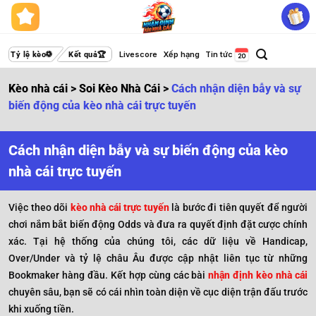
Bỏ
qua
nội
dung
Livescore
Xếp hạng
Tin tức
Tỷ lệ kèo
Kết quả
Kèo nhà cái
>
Soi Kèo Nhà Cái
>
Cách nhận diện bẫy và sự
biến động của kèo nhà cái trực tuyến
Cách nhận diện bẫy và sự biến động của kèo
nhà cái trực tuyến
Việc theo dõi
kèo nhà cái trực tuyến
là bước đi tiên quyết để người
chơi nắm bắt biến động Odds và đưa ra quyết định đặt cược chính
xác. Tại hệ thống của chúng tôi, các dữ liệu về Handicap,
Over/Under và tỷ lệ châu Âu được cập nhật liên tục từ những
Bookmaker hàng đầu. Kết hợp cùng các bài
nhận định kèo nhà cái
chuyên sâu, bạn sẽ có cái nhìn toàn diện về cục diện trận đấu trước
khi xuống tiền.