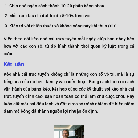
Chia nhỏ ngân sách thành 10-20 phần bằng nhau.
Mỗi trận đấu chỉ đặt tối đa 5-10% tổng vốn.
Kiên trì với chiến thuật và không nóng nảy khi thua (tilt).
Việc theo dõi kèo nhà cái trực tuyến mỗi ngày giúp bạn nhạy bén
hơn với các con số, từ đó hình thành thói quen kỷ luật trong cá
cược.
Kết luận
Kèo nhà cái trực tuyến không chỉ là những con số vô tri, mà là sự
tổng hòa của dữ liệu, tâm lý và chiến thuật. Bằng cách hiểu rõ cách
vận hành của bảng kèo, kết hợp cùng các kỹ thuật soi kèo nhà cái
trực tuyến đỉnh cao, bạn hoàn toàn có thể làm chủ cuộc chơi. Hãy
luôn giữ một cái đầu lạnh và đặt cược có trách nhiệm để biến niềm
đam mê bóng đá thành nguồn lợi nhuận ổn định.