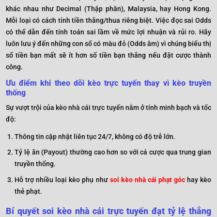
khác nhau như Decimal (Thập phân), Malaysia, hay Hong Kong.
Mỗi loại có cách tính tiền thắng/thua riêng biệt. Việc đọc sai Odds
có thể dẫn đến tính toán sai lầm về mức lợi nhuận và rủi ro. Hãy
luôn lưu ý đến những con số có màu đỏ (Odds âm) vì chúng biểu thị
số tiền bạn mất sẽ ít hơn số tiền bạn thắng nếu đặt cược thành
công.
Ưu điểm khi theo dõi kèo trực tuyến thay vì kèo truyền
thống
Sự vượt trội của kèo nhà cái trực tuyến nằm ở tính minh bạch và tốc
độ:
Thông tin cập nhật liên tục 24/7, không có độ trễ lớn.
Tỷ lệ ăn (Payout) thường cao hơn so với cá cược qua trung gian
truyền thống.
Hỗ trợ nhiều loại kèo phụ như
soi kèo nhà cái phạt góc
hay kèo
thẻ phạt.
Bí quyết soi kèo nhà cái trực tuyến đạt tỷ lệ thắng