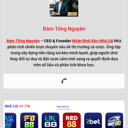
Đàm Tống Nguyên
Đàm Tống Nguyên
– CEO & Founder
Nhận Định Kèo Nhà Cái
Nhà
phân tích chiến lược chuyên sâu về thị trường cá cược. Ông tập
trung xây dựng nền tảng soi kèo minh bạch, giúp người chơi
thay đổi tư duy từ đặt cược cảm tính sang ra quyết định dựa
trên số liệu và phân tích khoa học.
NHÀ CÁI
UY TÍN
Xem tất cả